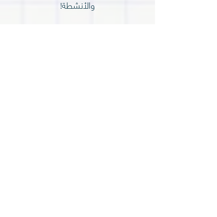
والأنشطة!
لمعلومات إضافيّة
للاستفسارات المتعلّقة بأسبوع تقليل هدر
الطّعام تواصلوا معنا على البريد الالكترونيّ
fwd@thenaturalstep.co.il
تواصلوا معنا من خلال
النّموذج المُرفق ويسعدنا الرّدّ