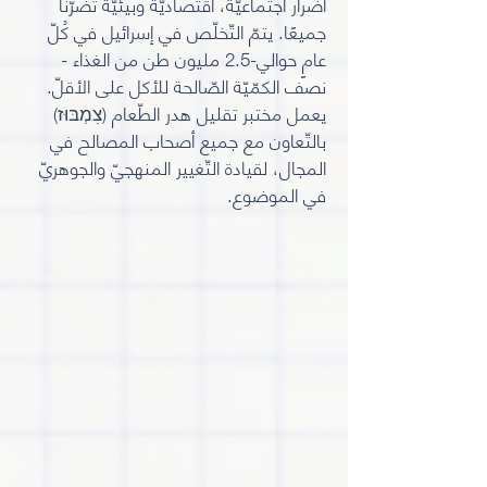
أضرار اجتماعيّة، اقتصاديّة وبيئيّة تضرّنا
جميعًا. يتمّ التّخلّص في إسرائيل في كُلّ
عامٍ حوالي-2.5 مليون طن من الغذاء -
نصف الكمّيّة الصّالحة للأكل على الأقلّ.
يعمل مختبر تقليل هدر الطّعام (צִמְבּוּז)
بالتّعاون مع جميع أصحاب المصالح في
المجال، لقيادة التّغيير المنهجيّ والجوهريّ
في الموضوع.