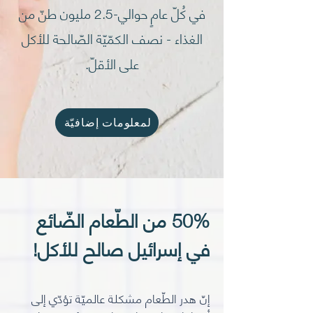
في كُلّ عامٍ حوالي-2.5 مليون طنّ من
الغذاء - نصف الكمّيّة الصّالحة للأكل
على الأقلّ.
لمعلومات إضافيّة
50% من الطّعام الضّائع
في إسرائيل صالح للأكل!
إنّ هدر الطّعام مشكلة عالميّة تؤدّي إلى