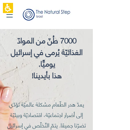
بداية
لصفحة
ويب،
اضغط
مفتاح
Enter
7000 طُنّ من الموادّ
للانتقال
إلى
المحتوى
الغذائيّة يُرمى في إسرائيل
المركزي
يوميًّا.
هذا بأيدينا!
يعدّ هدر الطّعام مشكلة عالميّة تؤدّي
إلى أضرار اجتماعيّة، اقتصاديّة وبيئيّة
تضرّنا جميعًا. يتمّ التّخلّص في إسرائيل