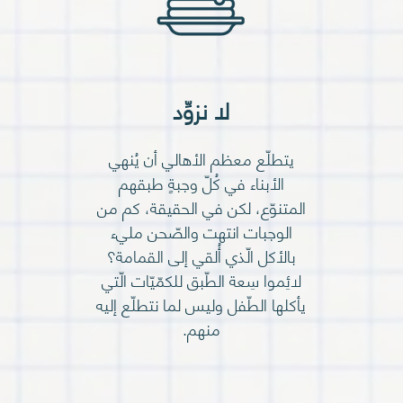
لا نزوِّد
يتطلّع معظم الأهالي أن يُنهي
الأبناء في كُلّ وجبةٍ طبقهم
المتنوّع، لكن في الحقيقة، كم من
الوجبات انتهت والصّحن مليء
بالأكل الّذي أُلقي إلى القمامة؟
لائِموا سِعة الطّبق للكمّيّات الّتي
يأكلها الطّفل وليس لما نتطلّع إليه
منهم.