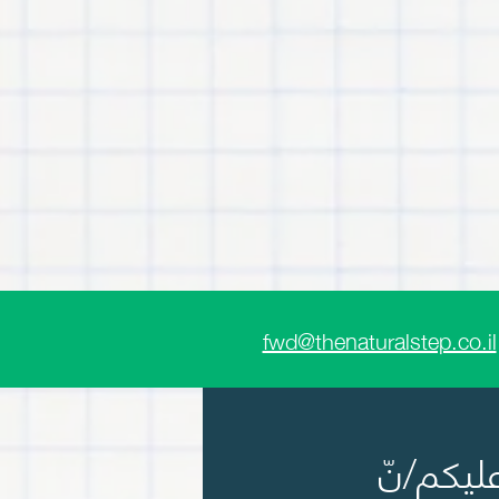
fwd@thenaturalstep.co.il
عليكم/نّ