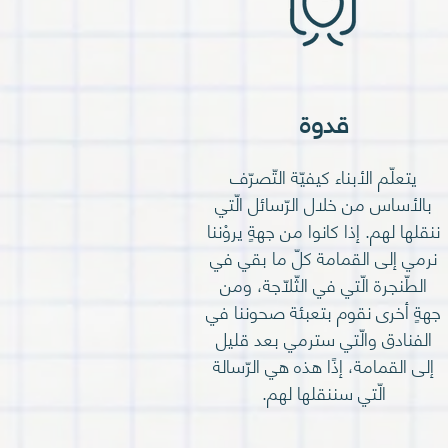
قدوة
يتعلّم الأبناء كيفيّة التّصرّف
بالأساس من خلال الرّسائل الّتي
ننقلها لهم. إذا كانوا من جهةٍ يروْننا
نرمي إلى القمامة كلّ ما بقي في
الطّنجرة الّتي في الثّلّاجة، ومن
جهةٍ أخرى نقوم بتعبئة صحوننا في
الفنادق والّتي سترمي بعد قليل
إلى القمامة، إذًا هذه هي الرّسالة
الّتي سننقلها لهم.