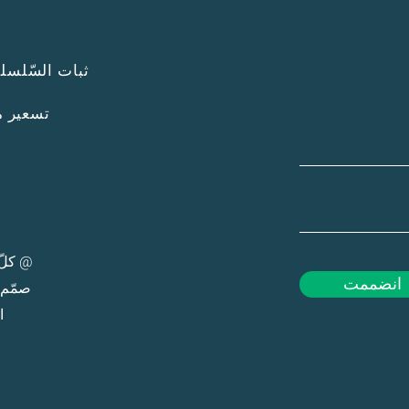
ثبات السّلسلة 
تسعير 
@ كلّ ا
انضممت
صمّم 
ا