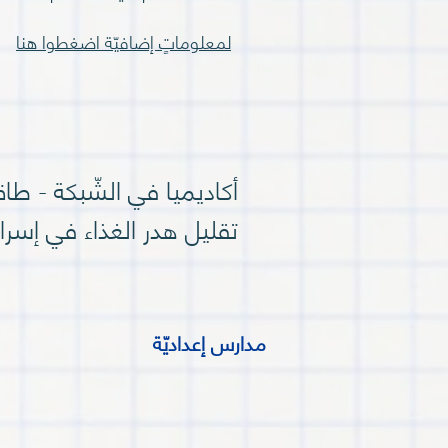
لمعلوماتٍ إضافيّة اضغطوا هنا
أكاديميا في الشّبكة - طا
تقليل هدر الغذاء في إسرائ
مدارس إعداديّة