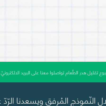
ع تقليل هدر الطّعام تواصلوا معنا على البريد الالكترونيّ
 النّموذج المُرفق ويسعدنا الرّدّ 