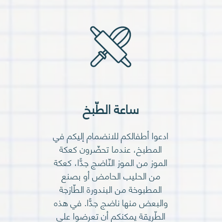
ساعة الطّبخ
ادعوا أطفالكم للانضمام إليكم في
المطبخ، عندما تحضّرون كعكة
الموز من الموز النّاضج جدًّا، كعكة
من الحليب الحامض أو بصنع
المطبوخة من البندورة الطّازجة
والبعض منها ناضج جدًّا. في هذه
الطّريقة يمكنكم أن تعرضوا على