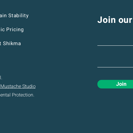
in Stability
Join our
c Pricing
t Shikma
l.
Join
 Mustache Studio
ental Protection.