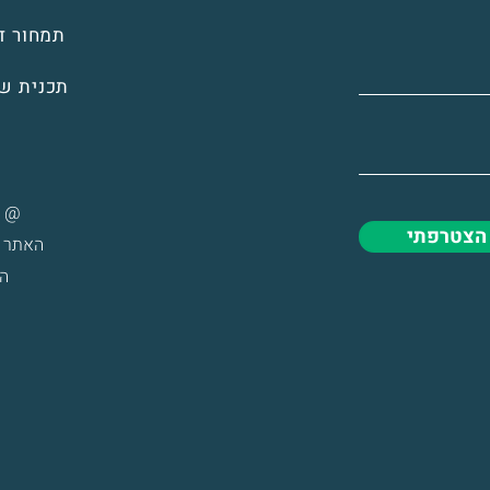
תמחור די
תכנית ש
@ כל
הצטרפתי
האתר ע
ה