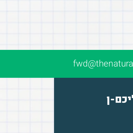
fwd@thenatural
יכם-ן