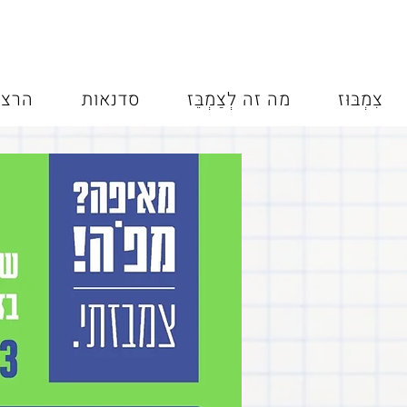
צִמְבּוּז
מה זה לְצַמְבֵּז
סדנאות
הרצא