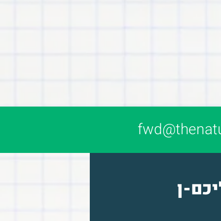
fwd@thenatur
יכם-ן