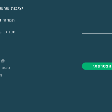
יציבות שרשר
תמחור די
תכנית ש
@ כל
הצטרפתי
האתר ע
ה