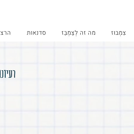
צִמְבּוּז
מה זה לְצַמְבֵּז
סדנאות
הרצא
רעיונו