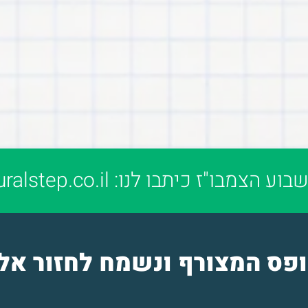
שבוע הצמבו"ז כיתבו לנו:
alstep.co.il
ופס המצורף ונשמח לחזור אל