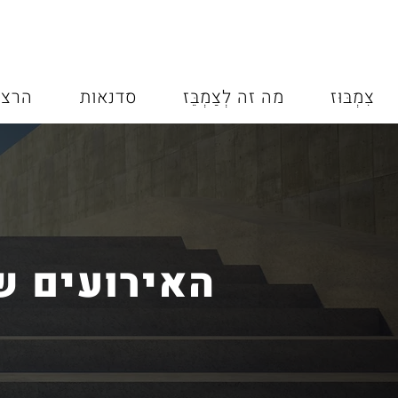
צִמְבּוּז
מה זה לְצַמְבֵּז
סדנאות
הרצא
האירועים ש