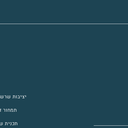
יציבות שרשר
תמחור די
תכנית ש