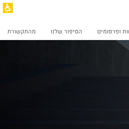
תחילתו
של
דף
אינטרנט,
לחץ
אנטר
ות ופרסומים
הסיפור שלנו
מהתקשורת
כדי
לעבור
לאזור
תוכן
מרכזי