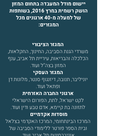
יישום מודל המעבדה בתחום המזון
הושק רשמית במרץ 2016, בשותפות
של למעלה מ-40 ארגונים מכל
המגזרים:
המגזר הציבורי
משרדי הגנת הסביבה, החינוך, החקלאות,
הכלכלה והבריאות, עיריית תל אביב, ענף
המזון בצה"ל ועוד.
המגזר העסקי
יוניליבר, תנובה, דיזנגוף סנטר, מלונות דן
ופתאל ועוד.
ארגוני החברה האזרחית
לקט ישראל, לתת, הפורום הישראלי
לתזונה בת קיימא, אדם טבע ודין ועוד.
מוסדות אקדמיים
המרכז הבינתחומי, המרכז האקדמי בצלאל
ובית הספר פורטר ללימודי הסביבה של
אוניברסיטת תל אביב ועוד.