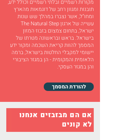
מקורות רשמיים ובלתי רשמיים וכולל ידע,
תובנות ומגוון רחב של דוגמאות מהארץ
ומחו"ל, אשר נצברו במהלך שש שנות
עשייה של ארגון The Natural Step
ישראל, בתחום צמצום בזבוז המזון
בישראל. בראש ובראשונה מטרתו של
המסמך להוות קריאת השכמה ומקור ידע
יישומי למקבלי החלטות בישראל, ברמה
הלאומית והמקומית - הן במגזר הציבורי
והן במגזר העסקי.
להורדת המסמך
אם הם מבזבזים אנחנו
לא קונים