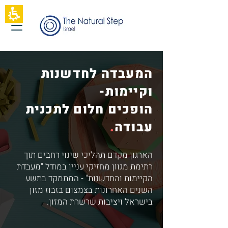
תחילתו
של
דף
אינטרנט,
לחץ
אנטר
כדי
לעבור
המעבדה לחדשנות
לאזור
תוכן
וקיימות-
מרכזי
הופכים חלום לתכנית
עבודה
.
הארגון מקדם תהליכי שינוי רחבים תוך
רתימת מגוון מחזיקי עניין במודל "מעבדת
הקיימות והחדשנות" - המתמקד בתשע
השנים האחרונות בצמצום בזבוז מזון
בישראל ויציבות שרשרת המזון.