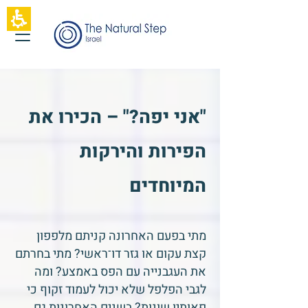
תחילתו
של
דף
אינטרנט,
לחץ
אנטר
כדי
לעבור
לאזור
"אני יפה?" – הכירו את
תוכן
מרכזי
הפירות והירקות
המיוחדים
מתי בפעם האחרונה קניתם מלפפון
קצת עקום או גזר דו־ראשי? מתי בחרתם
את העגבנייה עם הפס באמצע? ומה
לגבי הפלפל שלא יכול לעמוד זקוף כי
פאותיו שונות? בשנים האחרונות גם