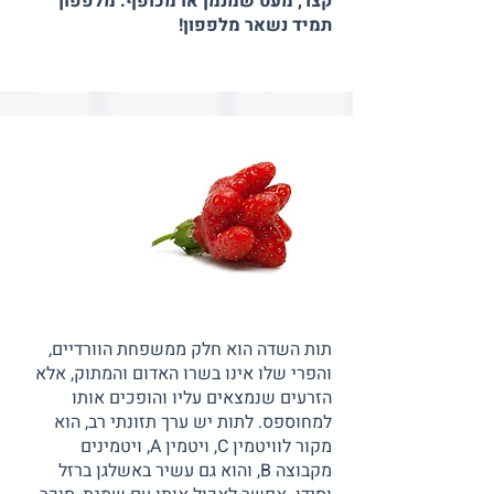
קצר, מעט שמנמן או מכופף. מלפפון
תמיד נשאר מלפפון!
תות השדה הוא חלק ממשפחת הוורדיים,
והפרי שלו אינו בשרו האדום והמתוק, אלא
הזרעים שנמצאים עליו והופכים אותו
למחוספס. לתות יש ערך תזונתי רב, הוא
מקור לוויטמין C, ויטמין A, ויטמינים
מקבוצה B, והוא גם עשיר באשלגן ברזל