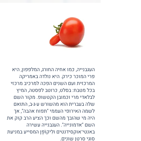
העגבנייה, כמו אחיה החורג, המלפפון, היא
פרי המוכר כירק. היא נולדה באמריקה
המרכזית ועם השנים הפכה למרכיב מרכזי
בכל מטבח: בסלט, כרוטב לפסטה, המיץ
לבלאדי מרי וכמובן הקטשופ. מקור השם
שלה בעברית הוא מהשורש ע-ג-ב, התואם
לשמה האירופי העממי "תפוח אהבה", אך
היה מי שהובך מהשם וכך הציע הרב קוק את
השם "אדמונייה". העגבנייה עשירה
באנטי־אוקסידנטים ולִיקוֹפֶּן המסייע במניעת
סוגי סרטן שונים.