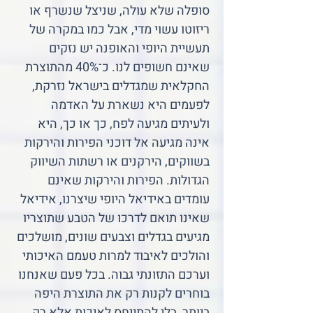
סופלה שלא עולה, שניצל שנשרף או
ריזוטו עשוי מדי, אבל כמו במקרה של
תעשיית היופי והאופנה יש נזקים
שאינם חשופים לנו. כ־40% מהתוצרת
החקלאית שמגדלים בישראל נזרקת,
לפעמים היא נשארת על האדמה
ולעיתים מגיעה לפח, כך או כך, היא
אינה מגיעה אל דוכני הפירות והירקות
בשווקים, הירקנים או רשתות השיווק
הגדולות. הפירות והירקות שאינם
עומדים באידיאל היופי שיצרנו, אידיאל
שאינו תואם לדרכו של הטבע שתוצריו
מגיעים בגדלים וצבעים שונים, מושלכים
והולכים לאיבוד למרות טעמם האיכותי
וערכם התזונתי גבוה. בכל פעם שאנחנו
בוחרים לקנות רק את התוצרת היפה
ביותר, בלי להתייחס לאיכות אלא רק