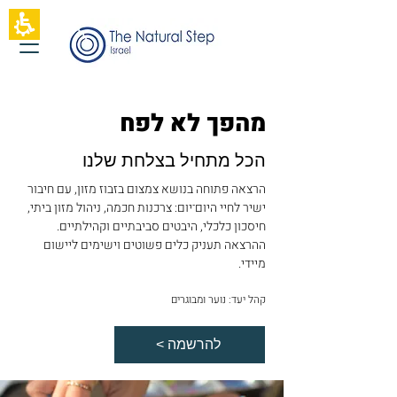
תחילתו
של
דף
אינטרנט,
לחץ
אנטר
כדי
מהפך לא לפח
לעבור
לאזור
תוכן
הכל מתחיל בצלחת שלנו
מרכזי
הרצאה פתוחה בנושא צמצום בזבוז מזון, עם חיבור
ישיר לחיי היום־יום: צרכנות חכמה, ניהול מזון ביתי,
חיסכון כלכלי, היבטים סביבתיים וקהילתיים.
ההרצאה תעניק כלים פשוטים וישימים ליישום
מיידי.
קהל יעד: נוער ומבוגרים
< להרשמה