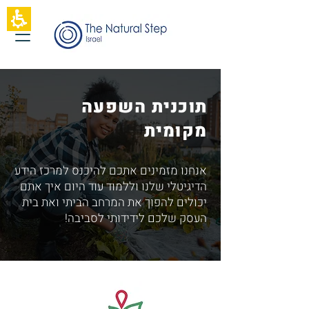
תחילתו
של
דף
אינטרנט,
לחץ
אנטר
כדי
לעבור
תוכנית השפעה
לאזור
תוכן
מקומית
מרכזי
אנחנו מזמינים אתכם להיכנס למרכז הידע
הדיגיטלי שלנו וללמוד עוד היום איך אתם
יכולים להפוך את המרחב הביתי ואת בית
העסק שלכם לידידותי לסביבה!