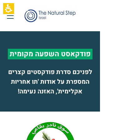
תחילתו
של
דף
אינטרנט,
לחץ
אנטר
כדי
לעבור
לאזור
פודקאסט השפעה מקומית
תוכן
מרכזי
לפניכם סדרת פודקסטים קצרים
המספרת על אודות 'תו אחריות
אקלימית', האזנה נעימה!